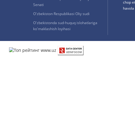
chop e
Senati
havola 
O'zbekiston Respublikasi Oliy sudi
O'zbekistonda sud-huquq islohatlariga
ko'maklashish loyihasi