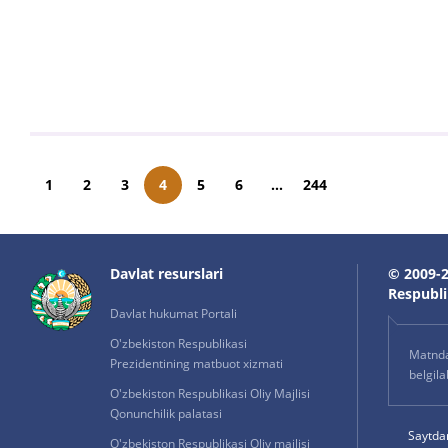
1
2
3
4
5
6
...
244
Davlat resurslari
© 2009-2
Respublik
Davlat hukumat Portali
O'zbekiston Respublikasi
Matnda 
Prezidentining matbuot xizmati
belgil
O'zbekiston Respublikasi Oliy Majlisi
Qonunchilik palatasi
Saytda
O'zbekiston Respublikasi Oliy majlisi