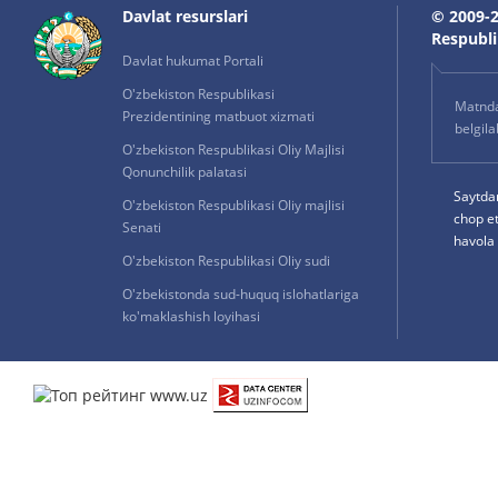
Davlat resurslari
© 2009-2
Respublik
Davlat hukumat Portali
O'zbekiston Respublikasi
Matnda 
Prezidentining matbuot xizmati
belgil
O'zbekiston Respublikasi Oliy Majlisi
Qonunchilik palatasi
Saytda
O'zbekiston Respublikasi Oliy majlisi
chop e
Senati
havola 
O'zbekiston Respublikasi Oliy sudi
O'zbekistonda sud-huquq islohatlariga
ko'maklashish loyihasi