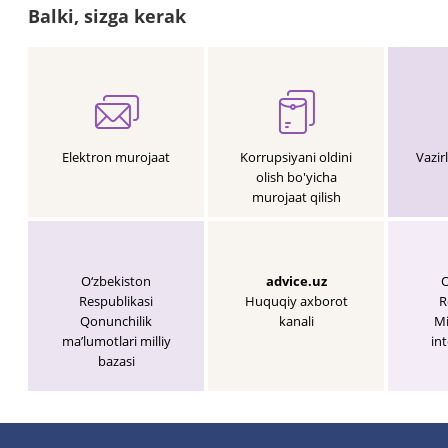
Balki, sizga kerak
Elektron murojaat
Korrupsiyani oldini
Vazir
olish bo'yicha
murojaat qilish
O‘zbekiston
advice.uz
O
Respublikasi
Huquqiy axborot
R
Qonunchilik
kanali
Mi
maʼlumotlari milliy
int
bazasi