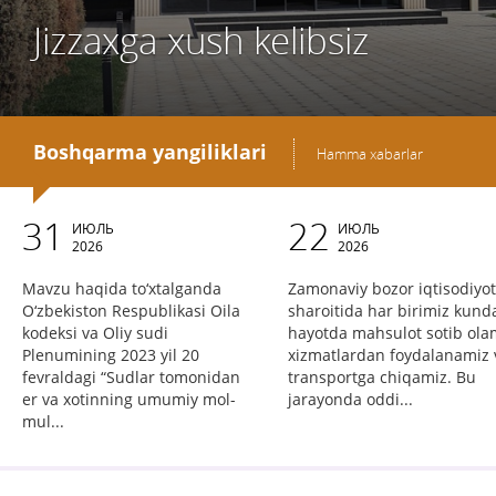
Jizzaxga xush kelibsiz
Boshqarma yangiliklari
Hamma xabarlar
31
22
ИЮЛЬ
ИЮЛЬ
2026
2026
Mavzu haqida to‘xtalganda
Zamonaviy bozor iqtisodiyot
O‘zbekiston Respublikasi Oila
sharoitida har birimiz kunda
kodeksi va Oliy sudi
hayotda mahsulot sotib ola
Plenumining 2023 yil 20
xizmatlardan foydalanamiz 
fevraldagi “Sudlar tomonidan
transportga chiqamiz. Bu
er va xotinning umumiy mol-
jarayonda oddi...
mul...