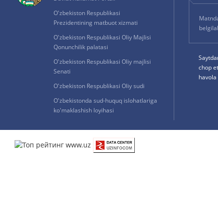
O'zbekiston Respublikasi
Matnda 
Prezidentining matbuot xizmati
belgil
O'zbekiston Respublikasi Oliy Majlisi
Qonunchilik palatasi
Saytda
O'zbekiston Respublikasi Oliy majlisi
chop e
Senati
havola 
O'zbekiston Respublikasi Oliy sudi
O'zbekistonda sud-huquq islohatlariga
ko'maklashish loyihasi