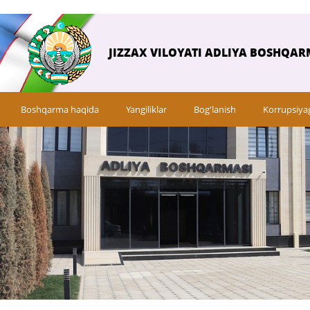
JIZZAX VILOYATI ADLIYA BOSHQAR
Boshqarma haqida
Yangiliklar
Bog'lanish
Korrupsiya