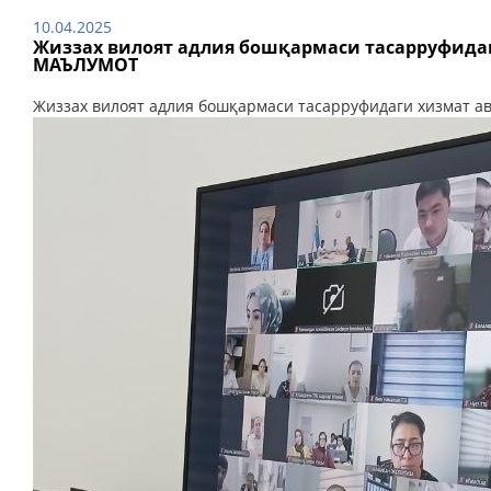
10.04.2025
Жиззах вилоят адлия бошқармаси тасарруфидаг
МАЪЛУМОТ
Жиззах вилоят адлия бошқармаси тасарруфидаги хизмат 