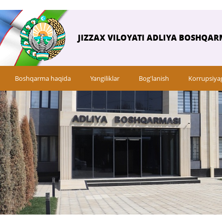
JIZZAX VILOYATI ADLIYA BOSHQAR
Boshqarma haqida
Yangiliklar
Bog'lanish
Korrupsiya