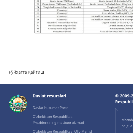
Рўйҳатга қайтиш
Davlat resurslari
© 2009-2
Respublik
Davlat hukumat Portali
O'zbekiston Respublikasi
Matnda 
Prezidentining matbuot xizmati
belgil
O'zbekiston Respublikasi Oliy Majlisi