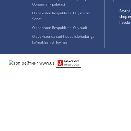
Qonunchilik palatasi
Saytda
O'zbekiston Respublikasi Oliy majlisi
chop e
Senati
havola 
O'zbekiston Respublikasi Oliy sudi
O'zbekistonda sud-huquq islohatlariga
ko'maklashish loyihasi