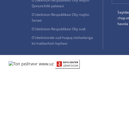
O'zbekiston Respublikasi Oliy Majlisi
Qonunchilik palatasi
Saytda
O'zbekiston Respublikasi Oliy majlisi
chop e
Senati
havola 
O'zbekiston Respublikasi Oliy sudi
O'zbekistonda sud-huquq islohatlariga
ko'maklashish loyihasi