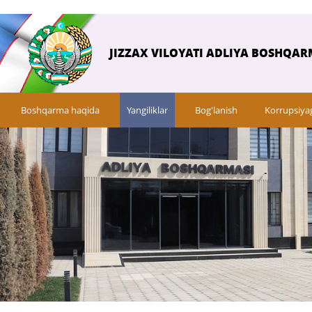
JIZZAX VILOYATI ADLIYA BOSHQAR
Boshqarma haqida
Yangiliklar
Bog'lanish
Korrupsiya