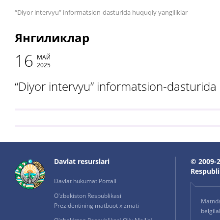
“Diyor intervyu” informatsion-dasturida huquqiy yangiliklar
Янгиликлар
16
МАЙ
2025
“Diyor intervyu” informatsion-dasturida 
Davlat resurslari
© 2009-2
Respublik
Davlat hukumat Portali
O'zbekiston Respublikasi
Matnda 
Prezidentining matbuot xizmati
belgil