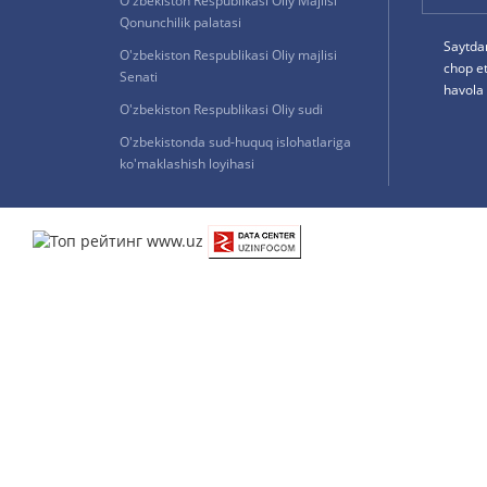
O'zbekiston Respublikasi Oliy Majlisi
Qonunchilik palatasi
Saytda
O'zbekiston Respublikasi Oliy majlisi
chop e
Senati
havola 
O'zbekiston Respublikasi Oliy sudi
O'zbekistonda sud-huquq islohatlariga
ko'maklashish loyihasi