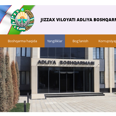
JIZZAX VILOYATI ADLIYA BOSHQAR
Boshqarma haqida
Yangiliklar
Bog'lanish
Korrupsiya