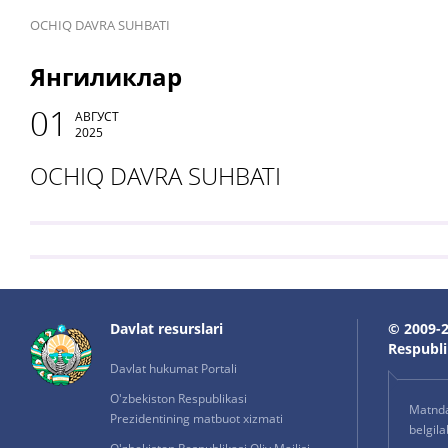
OCHIQ DAVRA SUHBATI
Янгиликлар
01
АВГУСТ
2025
OCHIQ DAVRA SUHBATI
Davlat resurslari
© 2009-2
Respublik
Davlat hukumat Portali
O'zbekiston Respublikasi
Matnda 
Prezidentining matbuot xizmati
belgil