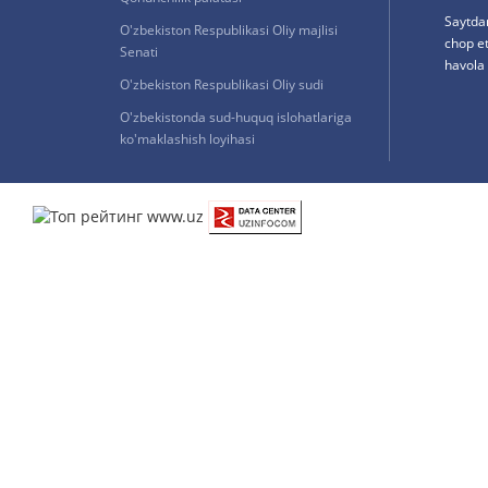
Saytda
O'zbekiston Respublikasi Oliy majlisi
chop e
Senati
havola 
O'zbekiston Respublikasi Oliy sudi
O'zbekistonda sud-huquq islohatlariga
ko'maklashish loyihasi