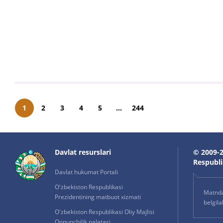
1
2
3
4
5
...
244
Davlat resurslari
© 2009-2
Respublik
Davlat hukumat Portali
O'zbekiston Respublikasi
Matnda 
Prezidentining matbuot xizmati
belgil
O'zbekiston Respublikasi Oliy Majlisi
Qonunchilik palatasi